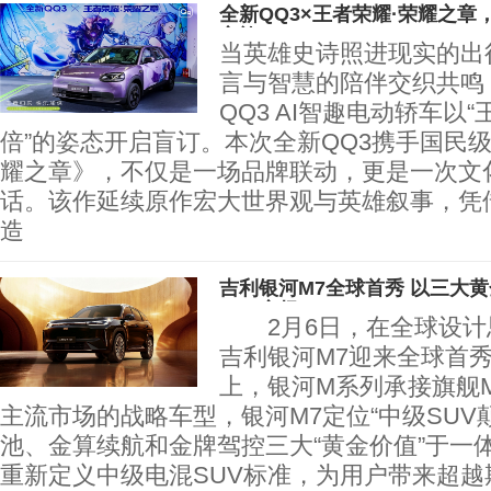
全新QQ3×王者荣耀·荣耀之
之旅
当英雄史诗照进现实的出
言与智慧的陪伴交织共鸣
QQ3 AI智趣电动轿车以
倍”的姿态开启盲订。本次全新QQ3携手国民
耀之章》，不仅是一场品牌联动，更是一次文
话。该作延续原作宏大世界观与英雄叙事，凭
造
吉利银河M7全球首秀 以三大
SUV市场
2月6日，在全球设计
吉利银河M7迎来全球首
上，银河M系列承接旗舰
主流市场的战略车型，银河M7定位“中级SUV
池、金算续航和金牌驾控三大“黄金价值”于一
重新定义中级电混SUV标准，为用户带来超越