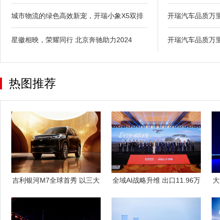
城市物流的绿色高效新宠，开瑞小象X5双排
开瑞汽车品质万
星徽相映，荣耀同行 北京奔驰助力2024
开瑞汽车品质万
热图推荐
吉利银河M7全球首秀 以三大
全域AI战略升维 出口11.96万
大
黄金价值
辆