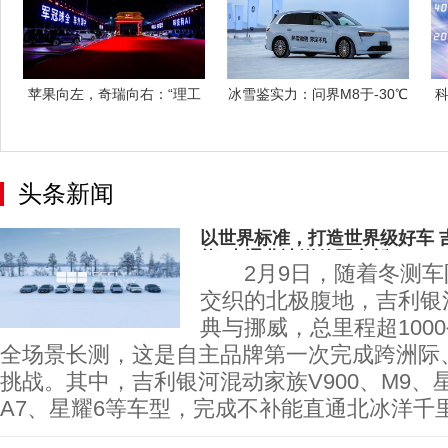
苹果向左，奇瑞向右：“理工
冰雪鉴实力：问界M8于-30℃
科
男”的AI
五大连
头条新闻
以世界标准，打造世界级好车 
能”直通北冰洋的国产新
2月9日，随着冬测车
交织的北极腹地，吉利银
典与挪威，总里程超100
全场景长测，这是自主品牌第一次完成跨洲际
挑战。其中，吉利银河混动家族V900、M9、星舰
A7、星耀6等车型，完成不补能直通北冰洋千