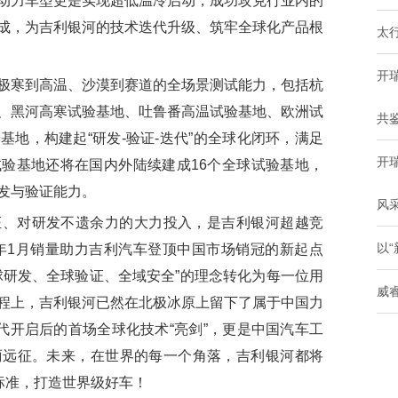
动力车型更是实现超低温冷启动，成功攻克行业内的
成，为吉利银河的技术迭代升级、筑牢全球化产品根
太行
开
寒到高温、沙漠到赛道的全场景测试能力，包括杭
、黑河高寒试验基地、吐鲁番高温试验基地、欧洲试
共
地，构建起“研发-验证-迭代”的全球化闭环，满足
开
验基地还将在国内外陆续建成16个全球试验基地，
发与验证能力。
风
对研发不遗余力的大力投入，是吉利银河超越竞
以
6年1月销量助力吉利汽车登顶中国市场销冠的新起点
球研发、全球验证、全域安全”的理念转化为每一位用
威
程上，吉利银河已然在北极冰原上留下了属于中国力
代开启后的首场全球化技术“亮剑”，更是中国汽车工
丽远征。未来，在世界的每一个角落，吉利银河都将
标准，打造世界级好车！