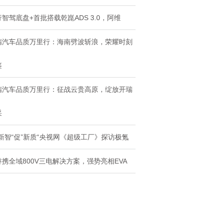
智驾底盘+首批搭载乾崑ADS 3.0，阿维
瑞汽车品质万里行：海南劈波斩浪，荣耀时刻
鉴
瑞汽车品质万里行：征战云贵高原，绽放开瑞
采
“新智“促”新质“央视网《超级工厂》探访极氪
睿携全域800V三电解决方案，强势亮相EVA