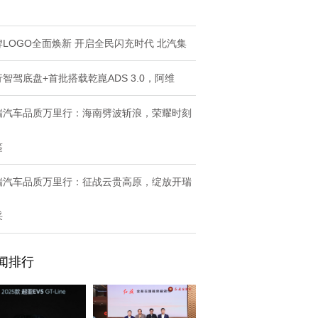
牌LOGO全面焕新 开启全民闪充时代 北汽集
智驾底盘+首批搭载乾崑ADS 3.0，阿维
瑞汽车品质万里行：海南劈波斩浪，荣耀时刻
鉴
瑞汽车品质万里行：征战云贵高原，绽放开瑞
采
闻排行