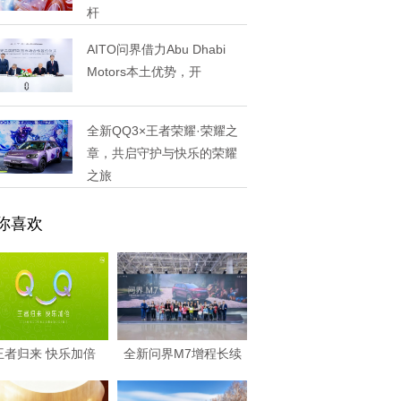
杆
AITO问界借力Abu Dhabi
Motors本土优势，开
全新QQ3×王者荣耀·荣耀之
章，共启守护与快乐的荣耀
之旅
你喜欢
王者归来 快乐加倍
全新问界M7增程长续
2026奇瑞QQ
航版在工厂验收交