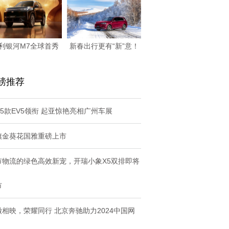
利银河M7全球首秀
新春出行更有“新”意！
以三大黄金价值
问界M7迎来新
磅推荐
25款EV5领衔 起亚惊艳亮相广州车展
旗金葵花国雅重磅上市
市物流的绿色高效新宠，开瑞小象X5双排即将
市
徽相映，荣耀同行 北京奔驰助力2024中国网