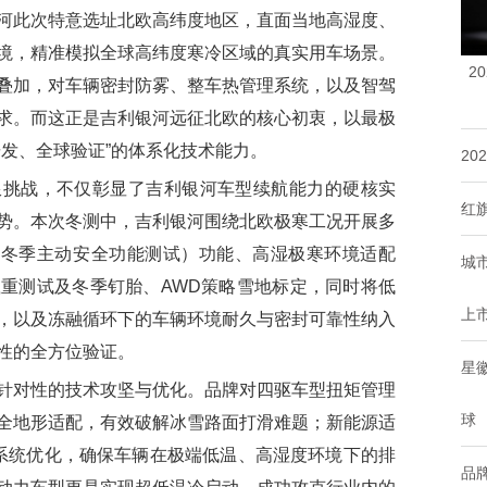
此次特意选址北欧高纬度地区，直面当地高湿度、
境，精准模拟全球高纬度寒冷区域的真实用车场景。
2
叠加，对车辆密封防雾、整车热管理系统，以及智驾
求。而这正是吉利银河远征北欧的核心初衷，以最极
研发、全球验证”的体系化技术能力。
20
战，不仅彰显了吉利银河车型续航能力的硬核实
红
势。本次冬测中，吉利银河围绕北欧极寒工况开展多
（冬季主动安全功能测试）功能、高湿极寒环境适配
城
重测试及冬季钉胎、AWD策略雪地标定，同时将低
上
，以及冻融循环下的车辆环境耐久与密封可靠性纳入
性的全方位验证。
星
对性的技术攻坚与优化。品牌对四驱车型扭矩管理
球
全地形适配，有效破解冰雪路面打滑难题；新能源适
系统优化，确保车辆在极端低温、高湿度环境下的排
品