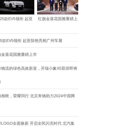
025款EV5领衔 起亚
红旗金葵花国雅重磅上
惊艳亮相广
市
25款EV5领衔 起亚惊艳亮相广州车展
旗金葵花国雅重磅上市
市物流的绿色高效新宠，开瑞小象X5双排即将
市
徽相映，荣耀同行 北京奔驰助力2024中国网
牌LOGO全面焕新 开启全民闪充时代 北汽集