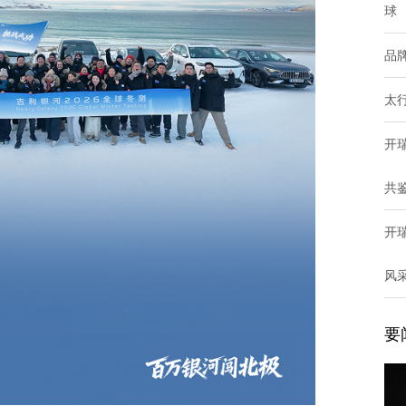
球
品
太行
开
共
开
风
要