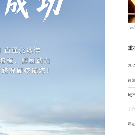
吉
重
20
红
城
上
星