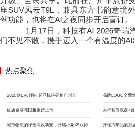
升级、全民共享。此前在广州车展备
座SUV风云T9L，兼具东方书韵意境
驾功能，也将在AI之夜同步开启盲订。
1月17日，科技有AI 2026奇瑞
们不见不散，携手迈入一个有温度的AI
热点聚焦
2025款EV5领衔 起亚惊艳亮相广州车
品牌LOGO全面
红旗金葵花国雅重磅上市
太行智驾底盘+首
城市物流的绿色高效新宠，开瑞小象X5双排
开瑞汽车品质万