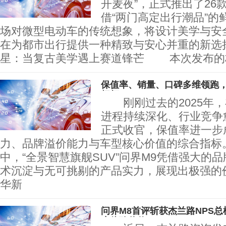
开麦夜”，正式推出了26
借“两门高定出行潮品”的
场对微型电动车的传统想象，将设计美学与安
在为都市出行提供一种精致与安心并重的新
星：当复古美学遇上赛道锋芒 本次发布的
保值率、销量、口碑多维领跑，
标杆”
刚刚过去的2025年，
进程持续深化、行业竞争
正式收官，保值率进一步
力、品牌溢价能力与车型核心价值的综合指标
中，“全景智慧旗舰SUV”问界M9凭借强大的
术沉淀与无可挑剔的产品实力，展现出极强的
华新
问界M8首评斩获杰兰路NPS总
户体验价值