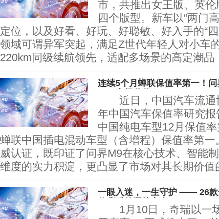
市，共推出女王版、英伦
四个版型。新车以“两门高
定位，以及好看、好玩、好聪敏、好入手的“四好
领域可谓异军突起，满足Z世代年轻人对小
220km同级续航领先，适配多场景的高定潮
连续5个月蝉联保值率第一！问
SUV市场价值
近日，中国汽车流通协会
年中国汽车保值率研究报
中国纯电车型12月保值率
蝉联中国插电混动车型（含增程）保值率第一
威认证，既印证了问界M9在核心技术、智能
维度的实力积淀，更凸显了市场对其长期
一眼入迷，一生守护 —— 26
值背后的硬核安全
1月10日，奇瑞以一场