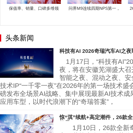
保值率、销量、口碑多维领
问界M9连续四期NPS第一，
跑，问界M9
问界M8
头条新闻
科技有AI 2026奇瑞汽车AI之
1月17日，“科技有AI”2
夜，将在安徽芜湖盛大召
智能之夜、混动之夜、安
技术IP“一千零一夜”在2026年的第一场技术
磅发布全场景AI战略、集中展现最新AI技术成
应用车型，以时代浪潮下的“奇瑞答案”，
惊“淇”续航+高定潮件，26款
场景
1月10日，26款全新