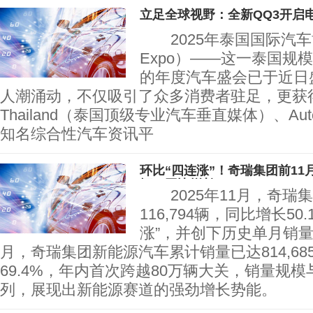
立足全球视野：全新QQ3开启
2025年泰国国际汽车博
Expo）——这一泰国规
的年度汽车盛会已于近日
人潮涌动，不仅吸引了众多消费者驻足，更获得了包
Thailand（泰国顶级专业汽车垂直媒体）、Autos
知名综合性汽车资讯平
环比“四连涨”！奇瑞集团前11
辆，同比增长69.4
2025年11月，奇瑞
116,794辆，同比增长5
涨”，并创下历史单月销量
月，奇瑞集团新能源汽车累计销量已达814,68
69.4%，年内首次跨越80万辆大关，销量规
列，展现出新能源赛道的强劲增长势能。