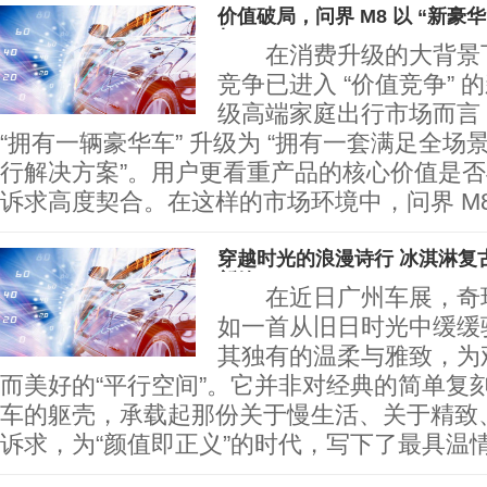
价值破局，问界 M8 以 “新豪华
权
在消费升级的大背景下
竞争已进入 “价值竞争” 的
级高端家庭出行市场而言
“拥有一辆豪华车” 升级为 “拥有一套满足全
行解决方案”。用户更看重产品的核心价值是
诉求高度契合。在这样的市场环境中，问界 M
穿越时光的浪漫诗行 冰淇淋复
新篇
在近日广州车展，奇瑞
如一首从旧日时光中缓缓
其独有的温柔与雅致，为
而美好的“平行空间”。它并非对经典的简单复
车的躯壳，承载起那份关于慢生活、关于精致
诉求，为“颜值即正义”的时代，写下了最具