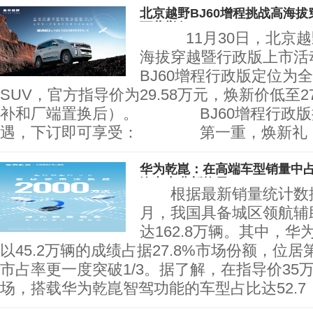
北京越野BJ60增程挑战高海
西藏举行
11月30日，北京越野
海拔穿越暨行政版上市活
BJ60增程行政版定位为
SUV，官方指导价为29.58万元，焕新价低至2
补和厂端置换后）。 BJ60增程行政版
遇，下订即可享受： 第一重，焕新礼
华为乾崑：在高端车型销量中占
汽车产业新格局
根据最新销量统计数据，
月，我国具备城区领航辅
达162.8万辆。其中，
以45.2万辆的成绩占据27.8%市场份额，位
市占率更一度突破1/3。据了解，在指导价35
场，搭载华为乾崑智驾功能的车型占比达52.7