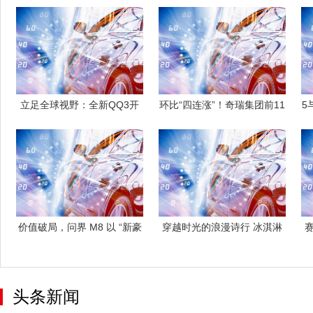
立足全球视野：全新QQ3开
环比“四连涨”！奇瑞集团前11
5
启电车出行
月新能
价值破局，问界 M8 以 “新豪
穿越时光的浪漫诗行 冰淇淋
华”
复古风格广
头条新闻