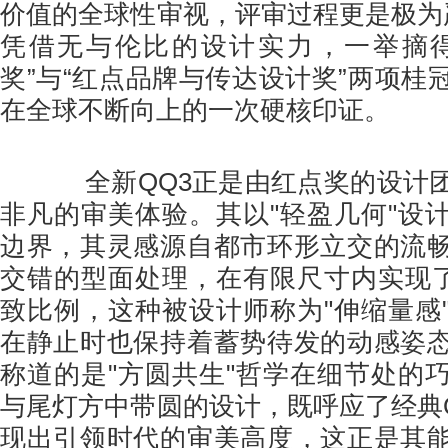
价值的全球性审视，评审过程更是极为
凭借无与伦比的设计实力，一举摘得
奖”与“红点品牌与传达设计奖”两项桂
在全球不断向上的一次硬核印证。
全新QQ3正是由红点奖的设计团
非凡的审美体验。其以"轻盈几何"设
边界，其灵感源自都市环形立交的流
交错的型面处理，在有限尺寸内实现了
致比例，这种被设计师称为"伸缩量感
在静止时也保持着蓄势待发的动感姿
称道的是"方圆共生"哲学在细节处的
与尾灯方中带圆的设计，既呼应了经典
现出引领时代的审美高度，这正是其