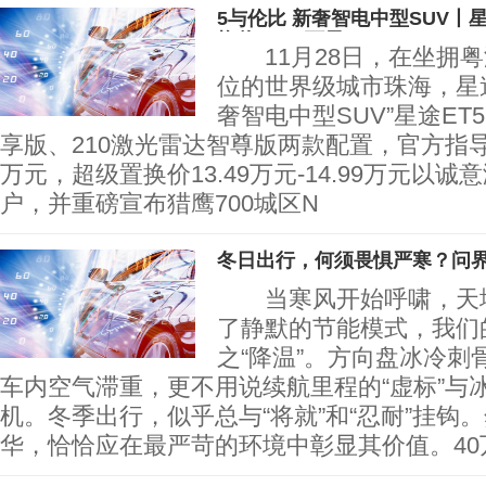
5与伦比 新奢智电中型SUV丨
换价13.49万元
11月28日，在坐拥粤
位的世界级城市珠海，星
奢智电中型SUV”星途ET
享版、210激光雷达智尊版两款配置，官方指导价14
万元，超级置换价13.49万元-14.99万元以
户，并重磅宣布猎鹰700城区N
冬日出行，何须畏惧严寒？问界
当寒风开始呼啸，天地
了静默的节能模式，我们
之“降温”。方向盘冰冷刺
车内空气滞重，更不用说续航里程的“虚标”与
机。冬季出行，似乎总与“将就”和“忍耐”挂钩
华，恰恰应在最严苛的环境中彰显其价值。40